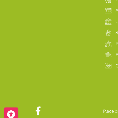
S
B
C
Place du