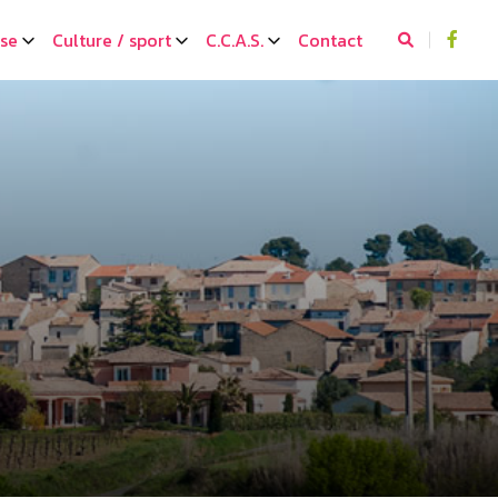
sse
Culture / sport
C.C.A.S.
Contact