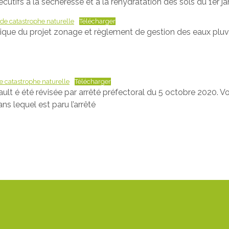
écutifs à la sécheresse et à la réhydratation des sols du 1er
t de catastrophe naturelle
Télécharger
blique du projet zonage et règlement de gestion des eaux pluv
de catastrophe naturelle
Télécharger
rault é été révisée par arrêté préfectoral du 5 octobre 2020. Vo
ns lequel est paru l’arrêté