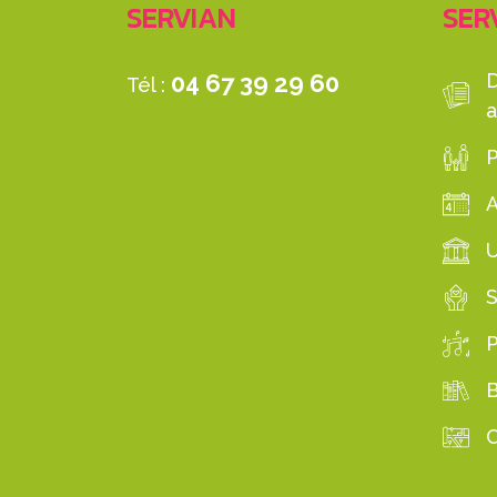
SERVIAN
SERV
04 67 39 29 60
Tél :
a
P
S
B
C