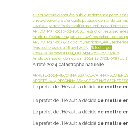
avis ouverture d'enquête publique demande permis de co
arrêté d'ouverture d'enquête publique demande permis d
20260227ArretePrefectoralFermetureEspacesForestier
AP_DDTM34-2026-02-16661_restriction_eau_sechere
Arrêté préfectorale 14 janvier 2026 restrictions des usag
AP_DDTM34-2025-11-16440_restriction_eau_secheress
Avis sécheresse du 28 avril 2025
Télécharger
20250408ArreteOLD34_DDTM34-2025-04-15800
Arrêté de mise en demeure n° 2024-11-DRCL-0583 du 2
Arrêté 2024 catastrophe naturelle
ARRETE-2024-RECONNAISSANCE-CAT-NAT-SECHERESSE-
ARRETE 2024 RECONNAISSANCE CAT NAT SECHERESS
Le préfet de l'Hérault a décidé
de mettre en
Le préfet de l'Hérault a décidé
de mettre en
Le préfet de l'Hérault a décidé
de mettre en
Le préfet de l'Hérault a décidé
de mettre en