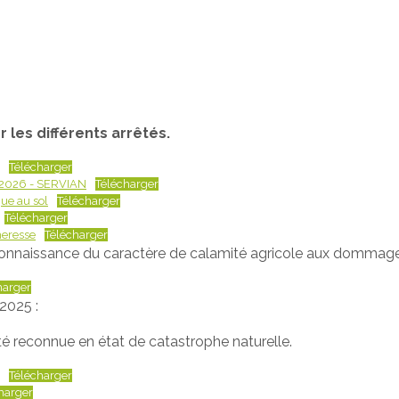
les différents arrêtés.
Télécharger
in 2026 - SERVIAN
Télécharger
ue au sol
Télécharger
Télécharger
heresse
Télécharger
econnaissance du caractère de calamité agricole aux dommages 
harger
2025 :
 été reconnue en état de catastrophe naturelle.
Télécharger
harger