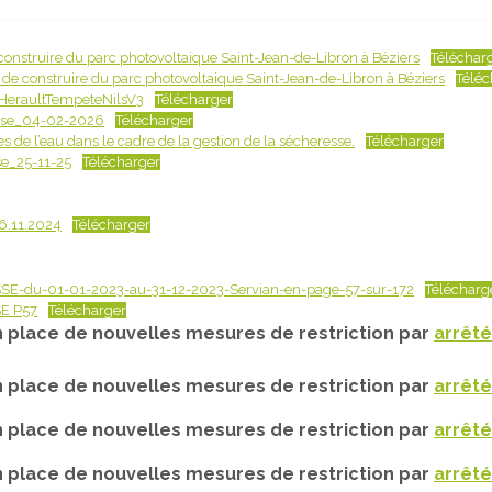
nstruire du parc photovoltaique Saint-Jean-de-Libron à Béziers
Téléchar
e construire du parc photovoltaique Saint-Jean-de-Libron à Béziers
Téléc
sHeraultTempeteNilsV3
Télécharger
sse_04-02-2026
Télécharger
es de l’eau dans le cadre de la gestion de la sécheresse.
Télécharger
e_25-11-25
Télécharger
6.11.2024
Télécharger
du-01-01-2023-au-31-12-2023-Servian-en-page-57-sur-172
Télécharg
E P57
Télécharger
 place de nouvelles mesures de restriction par
arrêté
 place de nouvelles mesures de restriction par
arrêté
 place de nouvelles mesures de restriction par
arrêté
 place de nouvelles mesures de restriction par
arrêté