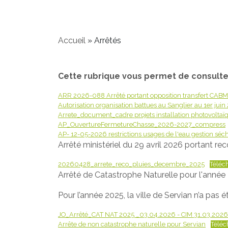
Accueil
»
Arrêtés
Cette rubrique vous permet de consulter 
ARR 2026-088 Arrêté portant opposition transfert CABM
Autorisation organisation battues au Sanglier au 1er ju
Arrete_document_cadre projets installation photovoltaïq
AP_OuvertureFermetureChasse_2026-2027_compress
AP- 12-05-2026 restrictions usages de l'eau gestion séc
Arrêté ministériel du 29 avril 2026 portant r
20260428_arrete_reco_pluies_decembre_2025
Téléc
Arrêté de Catastrophe Naturelle pour l'année 
Pour l’année 2025, la ville de Servian n’a pas
JO_Arrêté_CAT NAT 2025 _03.04.2026 - CIM 31.03.2026
Arrête de non catastrophe naturelle pour Servian
Téléc