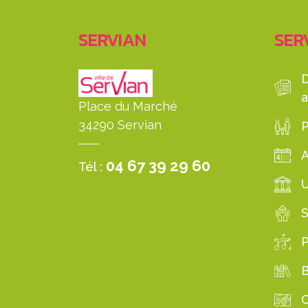
SERVIAN
SERV
a
Place du Marché
34290 Servian
P
04 67 39 29 60
Tél :
S
B
C