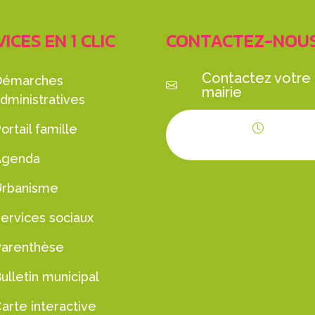
ICES EN 1 CLIC
CONTACTEZ-NOU
Contactez votre
Démarches
mairie
dministratives
ortail famille
Horaires d'ouvert
Agenda
Urbanisme
ervices sociaux
Parenthèse
ulletin municipal
arte interactive