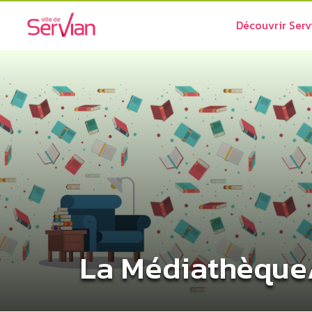
Découvrir Serv
La Médiathèque