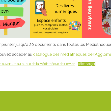
mprunter jusqu'à 20 documents dans toutes les Médiathèques
pouvez accéder au
catalogue des médiathèques de l'Agglomé
 d’ouverture au public de la Médiathèque de Servian
Télécharger