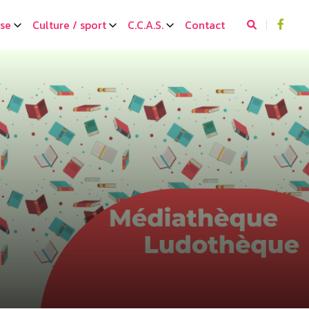
sse
Culture / sport
C.C.A.S.
Contact