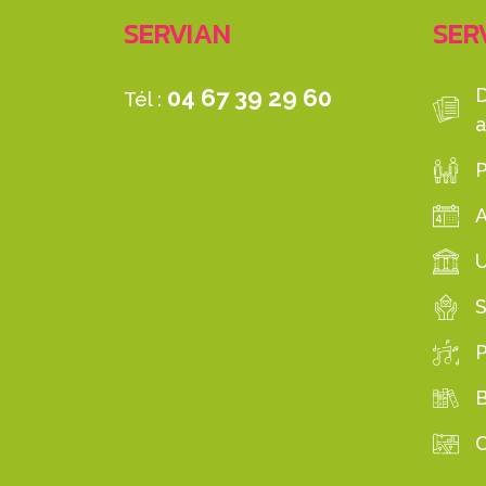
SERVIAN
SERV
04 67 39 29 60
Tél :
a
P
S
B
C