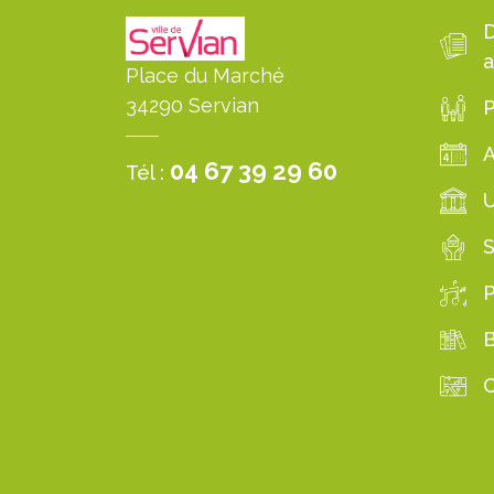
a
Place du Marché
34290 Servian
P
04 67 39 29 60
Tél :
S
B
C