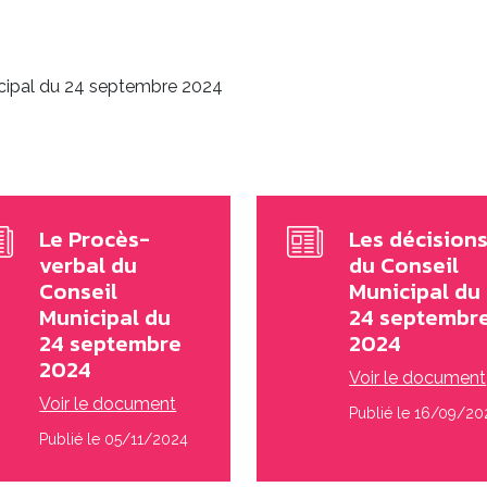
cipal du 24 septembre 2024
Le Procès-
Les décision
verbal du
du Conseil
Conseil
Municipal du
Municipal du
24 septembr
24 septembre
2024
2024
Voir le document
Voir le document
Publié le 16/09/20
Publié le 05/11/2024