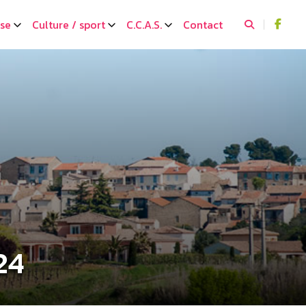
sse
Culture / sport
C.C.A.S.
Contact
24