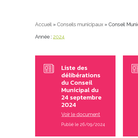
Accueil
»
Conseils municipaux
»
Conseil Muni
Année :
2024
Liste des
délibérations
du Conseil
Municipal du
24 septembre
2024
Voir le document
Publié le 26/09/2024