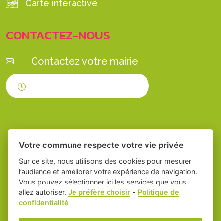
Carte interactive
CONTACTEZ-NOUS
Contactez votre mairie
Horaires d'ouverture
Votre commune respecte votre vie privée
Sur ce site, nous utilisons des cookies pour mesurer
l’audience et améliorer votre expérience de navigation.
Vous pouvez sélectionner ici les services que vous
Place du village la solution web et appli
-
allez autoriser.
Je préfère choisir
-
Politique de
confidentialité
des collectivités
Servian
Mentions légales
-
Gestion des cookies