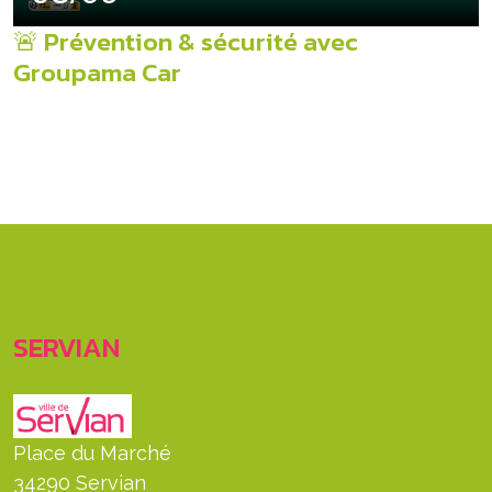
🚨 Prévention & sécurité avec
Groupama Car
SERVIAN
Place du Marché
34290 Servian