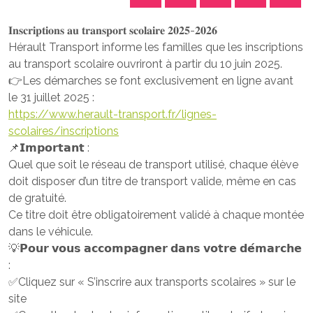
𝐈𝐧𝐬𝐜𝐫𝐢𝐩𝐭𝐢𝐨𝐧𝐬 𝐚𝐮 𝐭𝐫𝐚𝐧𝐬𝐩𝐨𝐫𝐭 𝐬𝐜𝐨𝐥𝐚𝐢𝐫𝐞 𝟐𝟎𝟐𝟓-𝟐𝟎𝟐𝟔
Hérault Transport informe les familles que les inscriptions
au transport scolaire ouvriront à partir du 10 juin 2025.
👉Les démarches se font exclusivement en ligne avant
le 31 juillet 2025 :
https://www.herault-transport.fr/lignes-
scolaires/inscriptions
📌𝗜𝗺𝗽𝗼𝗿𝘁𝗮𝗻𝘁 :
Quel que soit le réseau de transport utilisé, chaque élève
doit disposer d’un titre de transport valide, même en cas
de gratuité.
Ce titre doit être obligatoirement validé à chaque montée
dans le véhicule.
💡𝗣𝗼𝘂𝗿 𝘃𝗼𝘂𝘀 𝗮𝗰𝗰𝗼𝗺𝗽𝗮𝗴𝗻𝗲𝗿 𝗱𝗮𝗻𝘀 𝘃𝗼𝘁𝗿𝗲 𝗱𝗲́𝗺𝗮𝗿𝗰𝗵𝗲
:
✅Cliquez sur « S’inscrire aux transports scolaires » sur le
site