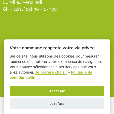
Lundi au Vendredi
8h – 12h / 13h30 – 17h30
Votre commune respecte votre vie privée
Sur ce site, nous utilisons des cookies pour mesurer
l’audience et améliorer votre expérience de navigation.
Vous pouvez sélectionner ici les services que vous
allez autoriser.
Je préfère choisir
-
Politique de
Place du village la solution web et appli
-
confidentialité
des collectivités
Servian
Mentions légales
-
-
Gestion des cookies
J'accepte
Je refuse