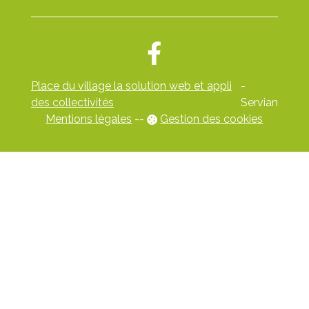
Place du village la solution web et appli
-
des collectivités
Servian
Mentions légales
-
-
Gestion des cookies