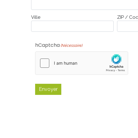
Ville
ZIP / Cod
hCaptcha
(Nécessaire)