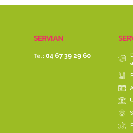
SERVIAN
SERV
04 67 39 29 60
Tél :
a
P
S