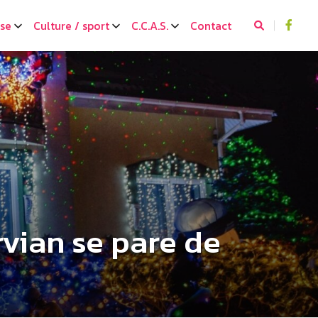
sse
Culture / sport
C.C.A.S.
Contact
rvian se pare de