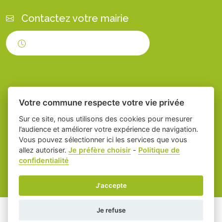
Contactez votre mairie
Horaires d'ouverture
Votre commune respecte votre vie privée
Sur ce site, nous utilisons des cookies pour mesurer
l’audience et améliorer votre expérience de navigation.
Vous pouvez sélectionner ici les services que vous
Place du village la solution web et appli
-
allez autoriser.
Je préfère choisir
-
Politique de
confidentialité
des collectivités
Servian
Mentions légales
-
Gestion des cookies
J'accepte
Je refuse