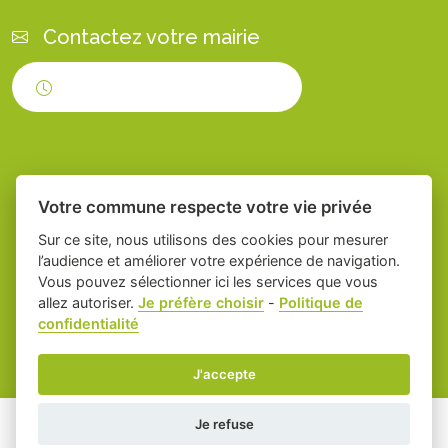
Contactez votre mairie
Horaires d'ouverture
Votre commune respecte votre vie privée
Sur ce site, nous utilisons des cookies pour mesurer
l’audience et améliorer votre expérience de navigation.
Vous pouvez sélectionner ici les services que vous
Place du village la solution web et appli
-
allez autoriser.
Je préfère choisir
-
Politique de
confidentialité
des collectivités
Servian
Mentions légales
-
Gestion des cookies
J'accepte
Je refuse