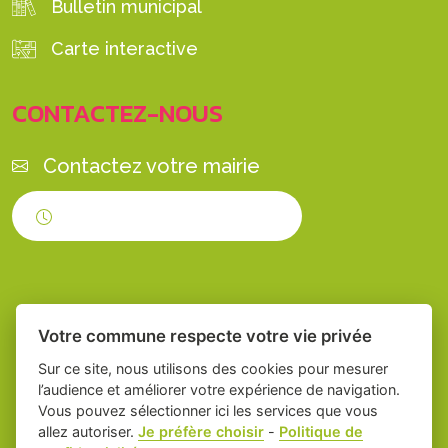
Bulletin municipal
Carte interactive
CONTACTEZ-NOUS
Contactez votre mairie
Horaires d'ouverture
Votre commune respecte votre vie privée
Sur ce site, nous utilisons des cookies pour mesurer
l’audience et améliorer votre expérience de navigation.
Vous pouvez sélectionner ici les services que vous
Place du village la solution web et appli
-
allez autoriser.
Je préfère choisir
-
Politique de