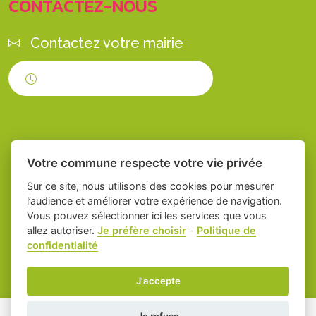
CONTACTEZ-NOUS
Contactez votre mairie
Horaires d'ouverture
Votre commune respecte votre vie privée
Sur ce site, nous utilisons des cookies pour mesurer
l’audience et améliorer votre expérience de navigation.
Vous pouvez sélectionner ici les services que vous
Place du village la solution web et appli
-
allez autoriser.
Je préfère choisir
-
Politique de
confidentialité
des collectivités
Servian
Mentions légales
-
Gestion des cookies
J'accepte
Je refuse