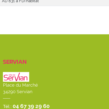
AD 831 à FDI habitat
SERVIAN
Place du Marché
34290 Servian
04 67 39 29 60
Tél :