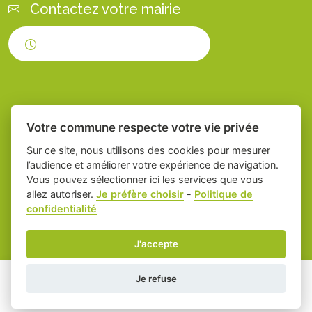
Contactez votre mairie
Horaires d'ouverture
Votre commune respecte votre vie privée
Sur ce site, nous utilisons des cookies pour mesurer
l’audience et améliorer votre expérience de navigation.
Vous pouvez sélectionner ici les services que vous
Place du village la solution web et appli
-
allez autoriser.
Je préfère choisir
-
Politique de
confidentialité
des collectivités
Servian
Mentions légales
-
Gestion des cookies
J'accepte
Je refuse