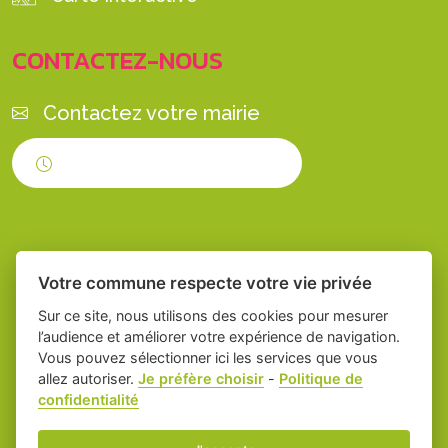
CONTACTEZ-NOUS
Contactez votre mairie
Horaires d'ouverture
Votre commune respecte votre vie privée
Sur ce site, nous utilisons des cookies pour mesurer
l’audience et améliorer votre expérience de navigation.
Vous pouvez sélectionner ici les services que vous
Place du village la solution web et appli
-
allez autoriser.
Je préfère choisir
-
Politique de
confidentialité
des collectivités
Servian
Mentions légales
-
Gestion des cookies