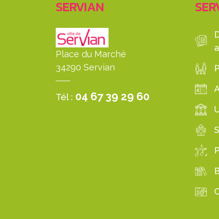
SERVIAN
SERV
a
Place du Marché
34290 Servian
P
04 67 39 29 60
Tél :
S
B
C