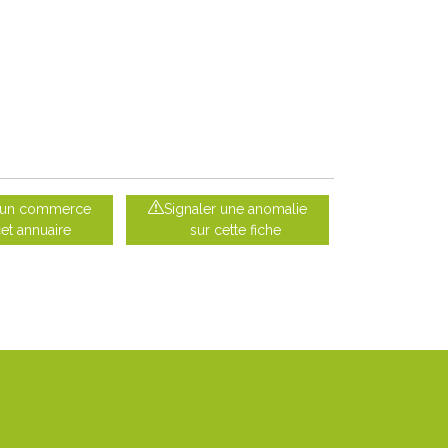
e un commerce
Signaler une anomalie
cet annuaire
sur cette fiche