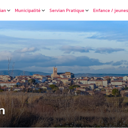
ian
Municipalité
Servian Pratique
Enfance / jeune
n