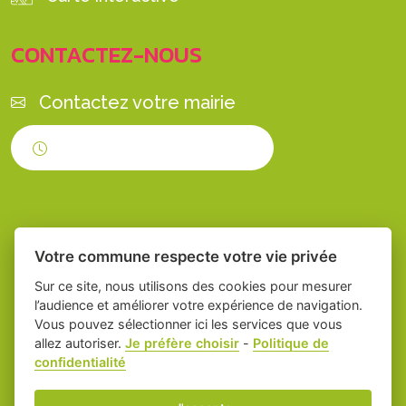
CONTACTEZ-NOUS
Contactez votre mairie
Horaires d'ouverture
Votre commune respecte votre vie privée
Sur ce site, nous utilisons des cookies pour mesurer
l’audience et améliorer votre expérience de navigation.
Vous pouvez sélectionner ici les services que vous
Place du village la solution web et appli
-
allez autoriser.
Je préfère choisir
-
Politique de
confidentialité
des collectivités
Servian
Mentions légales
-
Gestion des cookies