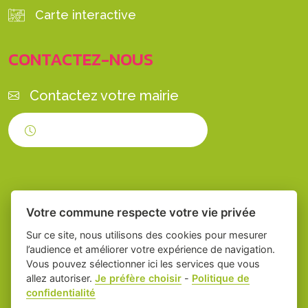
Carte interactive
CONTACTEZ-NOUS
Contactez votre mairie
Horaires d'ouverture
Votre commune respecte votre vie privée
Sur ce site, nous utilisons des cookies pour mesurer
l’audience et améliorer votre expérience de navigation.
Vous pouvez sélectionner ici les services que vous
Place du village la solution web et appli
-
allez autoriser.
Je préfère choisir
-
Politique de
confidentialité
des collectivités
Servian