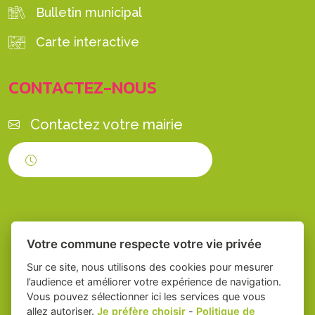
Bulletin municipal
Carte interactive
CONTACTEZ-NOUS
Contactez votre mairie
Horaires d'ouverture
Votre commune respecte votre vie privée
Sur ce site, nous utilisons des cookies pour mesurer
l’audience et améliorer votre expérience de navigation.
Vous pouvez sélectionner ici les services que vous
Place du village la solution web et appli
-
allez autoriser.
Je préfère choisir
-
Politique de