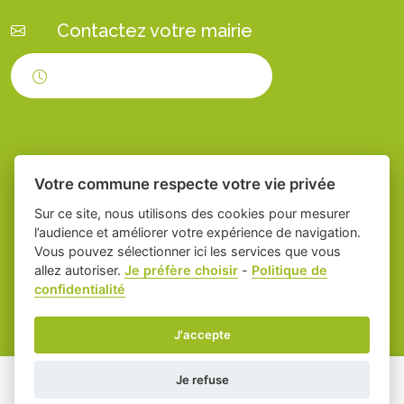
Contactez votre mairie
Horaires d'ouverture
Votre commune respecte votre vie privée
Sur ce site, nous utilisons des cookies pour mesurer
l’audience et améliorer votre expérience de navigation.
Vous pouvez sélectionner ici les services que vous
Place du village la solution web et appli
-
allez autoriser.
Je préfère choisir
-
Politique de
confidentialité
des collectivités
Servian
Mentions légales
-
Gestion des cookies
J'accepte
Je refuse