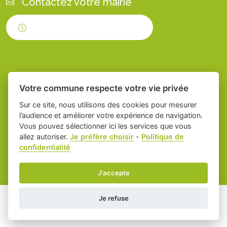
Contactez votre mairie
Horaires d'ouverture
Votre commune respecte votre vie privée
Sur ce site, nous utilisons des cookies pour mesurer
l’audience et améliorer votre expérience de navigation.
Vous pouvez sélectionner ici les services que vous
Place du village la solution web et appli
-
allez autoriser.
Je préfère choisir
-
Politique de
confidentialité
des collectivités
Servian
Mentions légales
-
Gestion des cookies
J'accepte
Je refuse