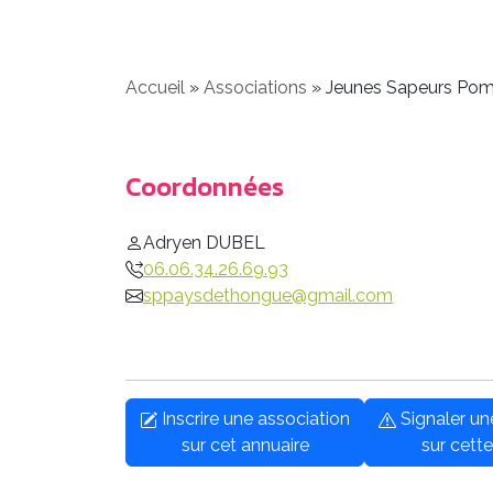
Accueil
»
Associations
»
Jeunes Sapeurs Pom
Coordonnées
Adryen DUBEL
06.06.34.26.69.93
sppaysdethongue@gmail.com
Inscrire une association
Signaler u
sur cet annuaire
sur cette