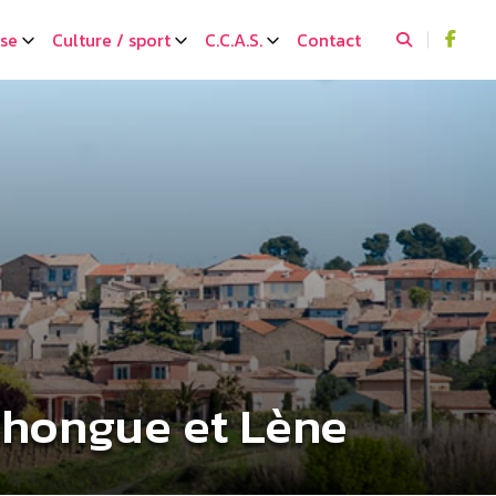
sse
Culture / sport
C.C.A.S.
Contact
Thongue et Lène