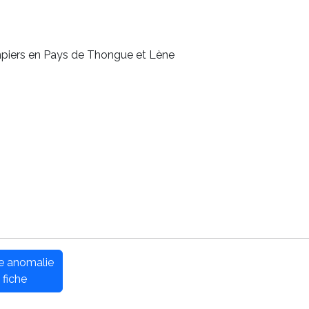
piers en Pays de Thongue et Lène
ne anomalie
 fiche