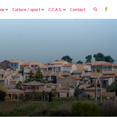
sse
Culture / sport
C.C.A.S.
Contact