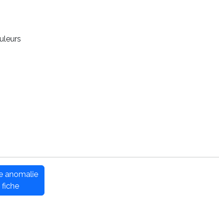
uleurs
ne anomalie
 fiche