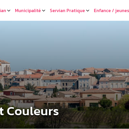
ian
Municipalité
Servian Pratique
Enfance / jeune
t Couleurs