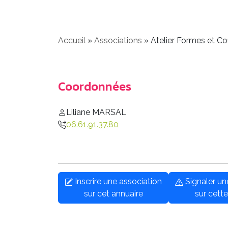
Accueil
»
Associations
»
Atelier Formes et Co
Coordonnées
Liliane MARSAL
06.61.91.37.80
Inscrire une association
Signaler u
sur cet annuaire
sur cette