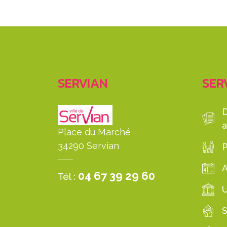
SERVIAN
SERV
a
Place du Marché
34290 Servian
P
04 67 39 29 60
Tél :
S