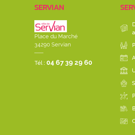
SERVIAN
SERV
a
Place du Marché
34290 Servian
P
04 67 39 29 60
Tél :
S
B
C