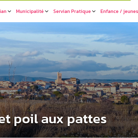
ian
Municipalité
Servian Pratique
Enfance / jeune
et poil aux pattes