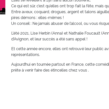
Elles se réveillent à 15h sans aucun souvenir…
Ce qui est sûr, c’est qu’elles ont trop fait la fête, mais 
Entre aveux, coquard, drogues, argent et talons aiguille
pires démons : elles-mêmes !
Un conseil : Ne jamais abuser de l’alcool, ou vous risqu
L’été 2021, Lise Herbin (Anna) et Nathalie Foucault (Ann
d’Avignon, et leur succès a été sans appel !
Et cette année encore, elles ont retrouvé leur public av
représentations.
Aujourd’hui en tournée partout en France, cette coméd
prête à venir faire des étincelles chez vous .