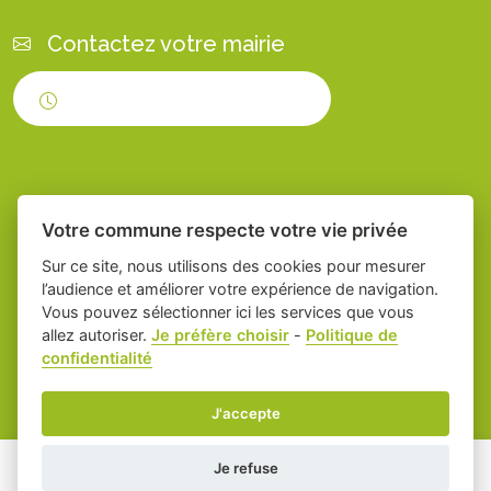
Contactez votre mairie
Horaires d'ouverture
Votre commune respecte votre vie privée
Sur ce site, nous utilisons des cookies pour mesurer
l’audience et améliorer votre expérience de navigation.
Vous pouvez sélectionner ici les services que vous
Place du village la solution web et appli
-
allez autoriser.
Je préfère choisir
-
Politique de
confidentialité
des collectivités
Servian
Mentions légales
-
Gestion des cookies
J'accepte
Je refuse