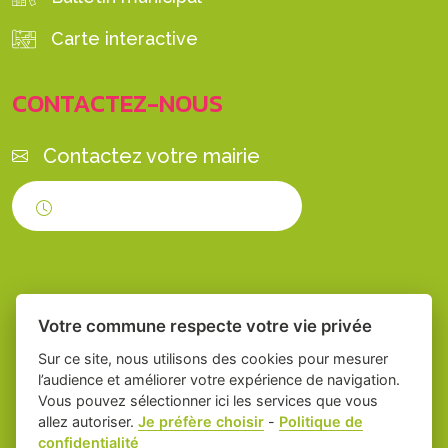
Carte interactive
CONTACTEZ-NOUS
Contactez votre mairie
Horaires d'ouverture
Votre commune respecte votre vie privée
Sur ce site, nous utilisons des cookies pour mesurer
l’audience et améliorer votre expérience de navigation.
Vous pouvez sélectionner ici les services que vous
Place du village la solution web et appli
-
allez autoriser.
Je préfère choisir
-
Politique de
confidentialité
des collectivités
Servian