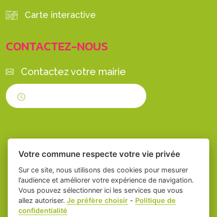
Carte interactive
CONTACTEZ-NOUS
Contactez votre mairie
Horaires d'ouverture
Votre commune respecte votre vie privée
Sur ce site, nous utilisons des cookies pour mesurer
l’audience et améliorer votre expérience de navigation.
Vous pouvez sélectionner ici les services que vous
Place du village la solution web et appli
-
allez autoriser.
Je préfère choisir
-
Politique de
confidentialité
des collectivités
Servian