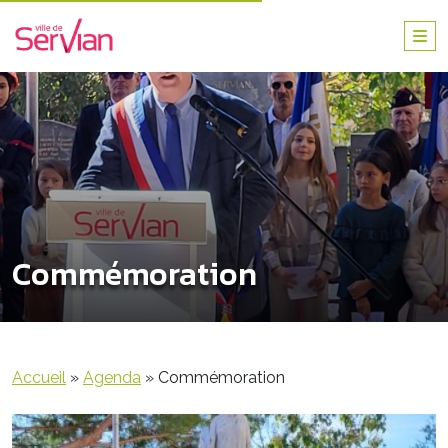
Commémoration
Accueil
»
Agenda
»
Commémoration