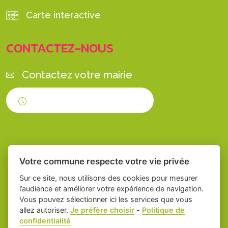
Carte interactive
CONTACTEZ-NOUS
Contactez votre mairie
Horaires d'ouverture
Votre commune respecte votre vie privée
Sur ce site, nous utilisons des cookies pour mesurer
l’audience et améliorer votre expérience de navigation.
Vous pouvez sélectionner ici les services que vous
Place du village la solution web et appli
-
allez autoriser.
Je préfère choisir
-
Politique de
confidentialité
des collectivités
Servian